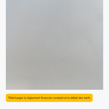
Télécharger le règlement financier complet et le détail des tarifs